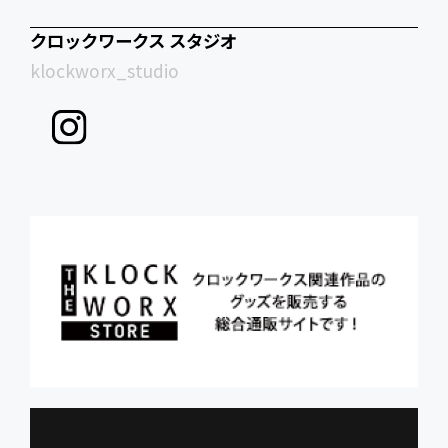
クロックワークス スタジオ
klockworx_studio