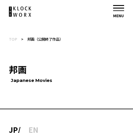
TOP
>
邦画（公開終了作品）
邦画
Japanese Movies
JP
EN