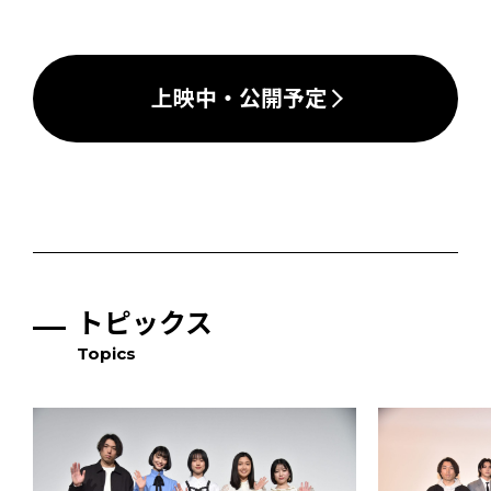
上映中・公開予定
トピックス
Topics