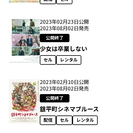
2023年02月23日公開
2023年08月02日発売
公開終了
少女は卒業しない
セル
レンタル
2023年02月10日公開
2023年08月02日発売
公開終了
銀平町シネマブルース
配信
セル
レンタル