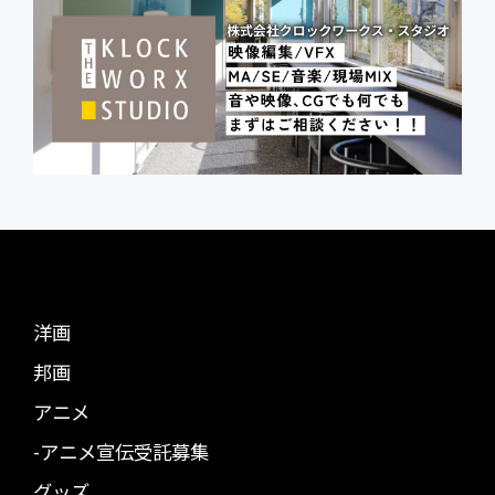
洋画
邦画
アニメ
-アニメ宣伝受託募集
グッズ