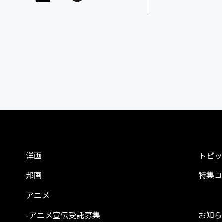
洋画
トピッ
邦画
特集コ
アニメ
-アニメ宣伝受託募集
お知ら