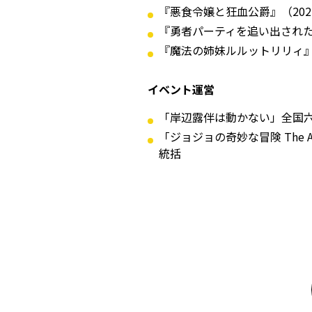
『悪食令嬢と狂血公爵』（20
『勇者パーティを追い出された
『魔法の姉妹ルルットリリィ』
イベント運営
「岸辺露伴は動かない」全国六
「ジョジョの奇妙な冒険 The An
統括