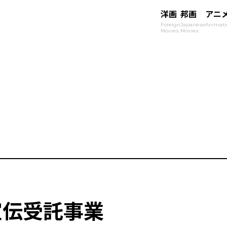
洋画
邦画
アニ
Foreign
Japanese
Animati
Movies
Movies
宣伝受託事業