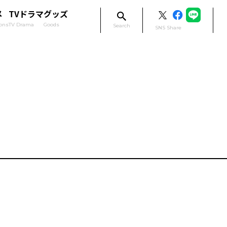
メ
TVドラマ
グッズ
ons
TV Drama
Goods
Search
SNS Share