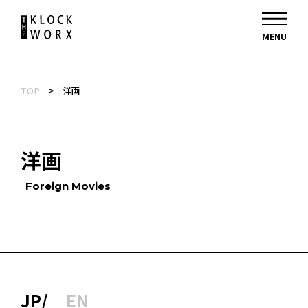
TOP
>
洋画
洋画
Foreign Movies
JP
EN