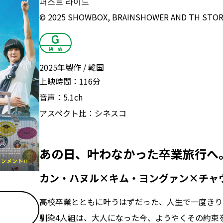
퍼스트 라이드
© 2025 SHOWBOX, BRAINSHOWER AND TH STORY
2025年製作
韓国
上映時間：
116分
音声：
5.1ch
アスペクト比：
シネスコ
あの日、叶わなかった卒業旅行へ
カン・ハヌル×キム・ヨングァン×チャウヌ
高校卒業とともに叶うはずだった、人生で一度きり
馴染4人組は、大人になった今、ようやくその約束