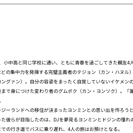
、小中高と同じ学校に通い、ともに青春を過ごしてきた親友4
ほどの集中力を発揮する完璧主義者のテジョン（カン・ハヌル
ヨングァン）。自分の容姿をまったく自覚していないイケメン
技まで身につけた変わり者のグムボク（カン・ヨンソク）。「
。
ージーランドへの移住が決まったヨンミンとの思い出を作ろう
た彼らが目指したのは、DJを夢見るヨンミンとドジンの憧れ
までの行き道でバスに乗り遅れ、4人の旅はお預けとなる。