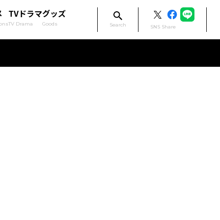
メ
TVドラマ
グッズ
ons
TV Drama
Goods
Search
SNS Share