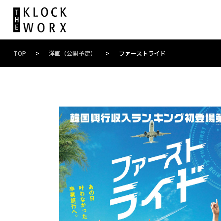
TOP
>
洋画（公開予定）
>
ファーストライド