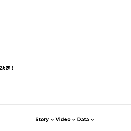
売決定！
Story
Video
Data