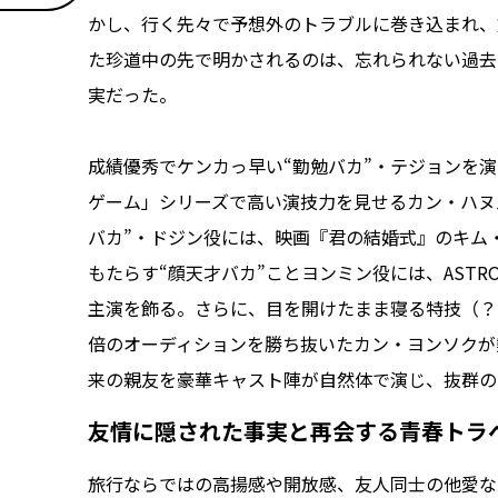
かし、行く先々で予想外のトラブルに巻き込まれ、
た珍道中の先で明かされるのは、忘れられない過去
実だった――。
成績優秀でケンカっ早い“勤勉バカ”・テジョンを
ゲーム」シリーズで高い演技力を見せるカン・ハヌ
バカ”・ドジン役には、映画『君の結婚式』のキム
もたらす“顔天才バカ”ことヨンミン役には、AST
主演を飾る。さらに、目を開けたまま寝る特技（？）
倍のオーディションを勝ち抜いたカン・ヨンソクが
来の親友を豪華キャスト陣が自然体で演じ、抜群の
友情に隠された事実と再会する青春トラ
旅行ならではの高揚感や開放感、友人同士の他愛な