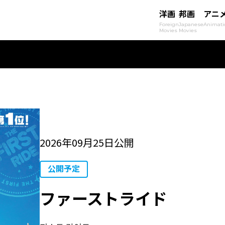
洋画
邦画
アニ
Foreign
Japanese
Animati
Movies
Movies
2026年09月25日公開
公開予定
ファーストライド