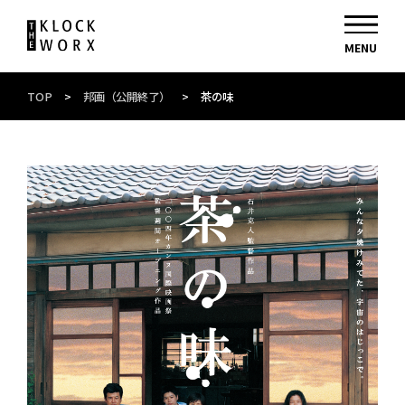
TOP
>
邦画（公開終了）
>
茶の味