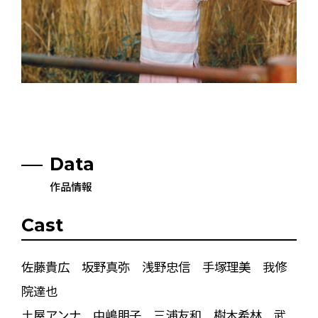
Data
作品情報
Cast
佐藤貴広 坂野真弥 浅野忠信 手塚理美 我修
院達也
土屋アンナ 中嶋朋子 三浦友和 樹木希林 武