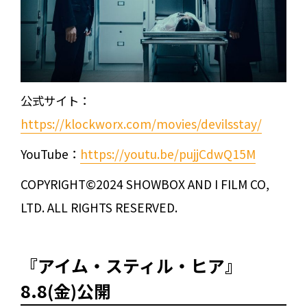
公式サイト：
https://klockworx.com/movies/devilsstay/
YouTube：
https://youtu.be/pujjCdwQ15M
COPYRIGHT©2024 SHOWBOX AND I FILM CO,
LTD. ALL RIGHTS RESERVED.
『アイム・スティル・ヒア』
8.8(金)公開