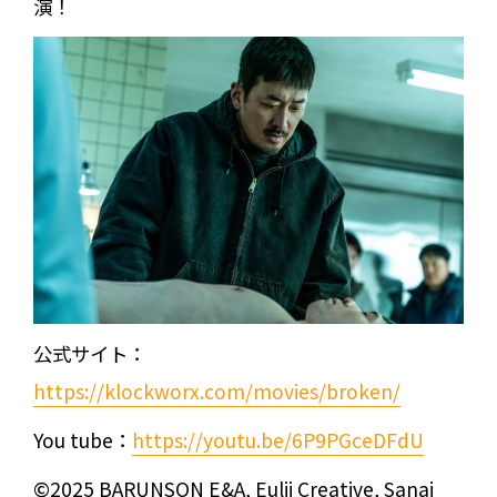
演！
公式サイト：
https://klockworx.com/movies/broken/
You tube：
https://youtu.be/6P9PGceDFdU
©2025 BARUNSON E&A, Eulji Creative, Sanai