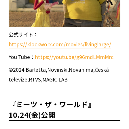
公式サイト：
https://klockworx.com/movies/livinglarge/
You Tube：
https://youtu.be/g96mdLMmMrc
©2024 Barletta,Novinski,Novanima,Česká
televize,RTVS,MAGIC LAB
『ミーツ・ザ・ワールド』
10.24(金)公開