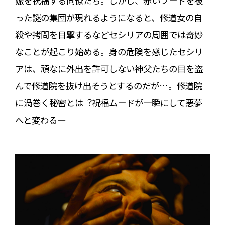
娠を祝福する同僚たち。しかし、⾚いフードを被
った謎の集団が現れるようになると、修道⼥の⾃
殺や拷問を⽬撃するなどセシリアの周囲では奇妙
なことが起こり始める。⾝の危険を感じたセシリ
アは、頑なに外出を許可しない神⽗たちの⽬を盗
んで修道院を抜け出そうとするのだが…。修道院
に渦巻く秘密とは︖祝福ムードが⼀瞬にして悪夢
へと変わる―