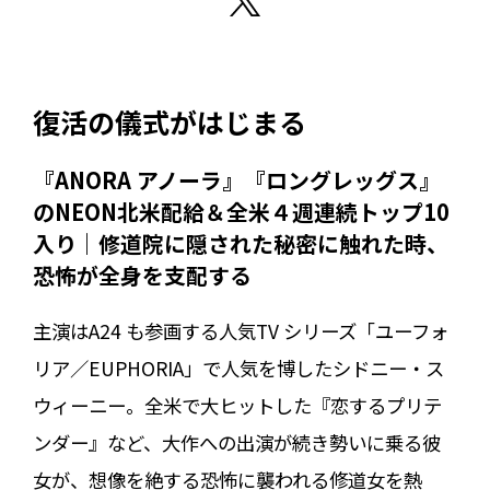
復活の儀式がはじまる
『ANORA アノーラ』『ロングレッグス』
のNEON北⽶配給＆全⽶４週連続トップ10
⼊り｜修道院に隠された秘密に触れた時、
恐怖が全⾝を⽀配する
主演はA24 も参画する⼈気TV シリーズ「ユーフォ
リア／EUPHORIA」で⼈気を博したシドニー・ス
ウィーニー。全⽶で⼤ヒットした『恋するプリテ
ンダー』など、⼤作への出演が続き勢いに乗る彼
⼥が、想像を絶する恐怖に襲われる修道⼥を熱