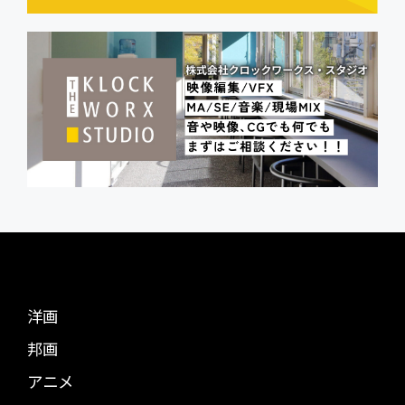
洋画
邦画
アニメ