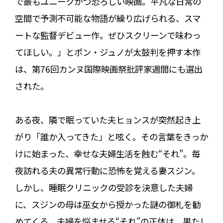
で最もユニークかつ恐ろしい映画。平凡な日常の
空間で予測不可能な物語が繰り広げられる、スマ
ートな監督デビュー作。ぜひスクリーンで味わっ
てほしい。」とポン・ジュノが太鼓判を押す本作
は、第76回カンヌ国際映画祭批評家週間にも選出
された。
ある夜、隣で眠っていた夫ヒョンスが突然起き上
がり「誰か入ってきた」と呟く。その言葉をきっか
けに始まった、幸せな夫婦生活を蝕む“それ”。毎
夜訪れる夫の異常行動に恐怖を覚える妻スジン。
しかし、睡眠クリニックの受診を決意した夫婦
に、スジンの母は巫女から授かった謎の御札を勧
めてくる。夫婦を悩ませる“それ”の正体は、果たし