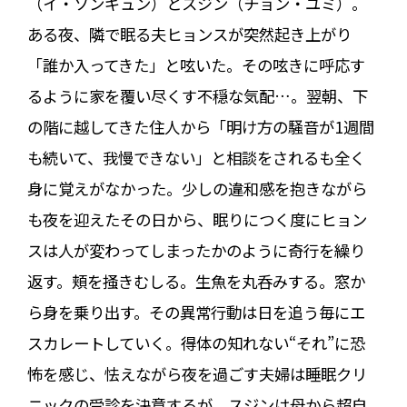
（イ・ソンギュン）とスジン（チョン・ユミ）。
ある夜、隣で眠る夫ヒョンスが突然起き上がり
「誰か入ってきた」と呟いた。その呟きに呼応す
るように家を覆い尽くす不穏な気配…。翌朝、下
の階に越してきた住人から「明け方の騒音が1週間
も続いて、我慢できない」と相談をされるも全く
身に覚えがなかった。少しの違和感を抱きながら
も夜を迎えたその日から、眠りにつく度にヒョン
スは人が変わってしまったかのように奇行を繰り
返す。頬を掻きむしる。生魚を丸呑みする。窓か
ら身を乗り出す。その異常行動は日を追う毎にエ
スカレートしていく。得体の知れない“それ”に恐
怖を感じ、怯えながら夜を過ごす夫婦は睡眠クリ
ニックの受診を決意するが、スジンは母から超自