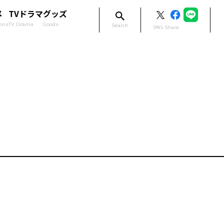
メ
TVドラマ
グッズ
ons
TV Drama
Goods
Search
SNS Share