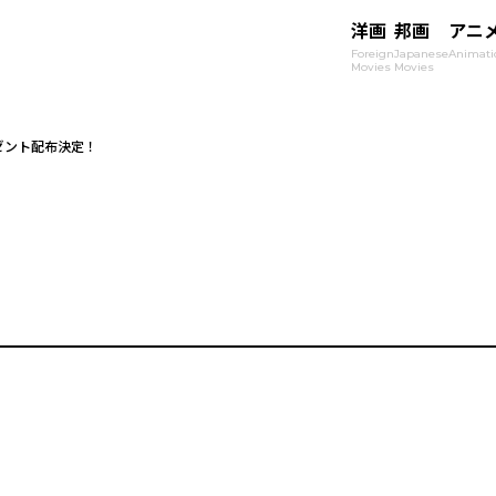
洋画
邦画
アニ
Foreign
Japanese
Animati
Movies
Movies
ゼント配布決定！