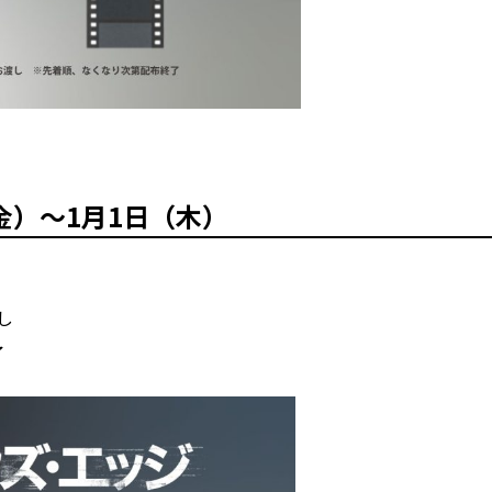
（金）～1月1日（木）
し
了