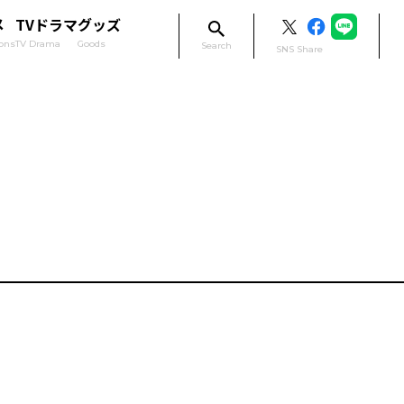
メ
TVドラマ
グッズ
ons
TV Drama
Goods
Search
SNS Share