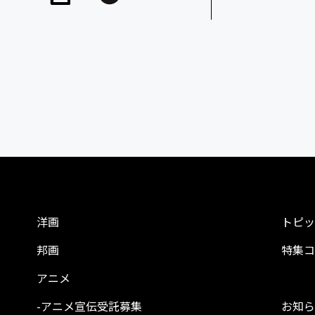
洋画
トピッ
邦画
特集コ
アニメ
-アニメ宣伝受託募集
お知ら