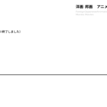
洋画
邦画
アニ
Foreign
Japanese
Animati
Movies
Movies
※終了しました）