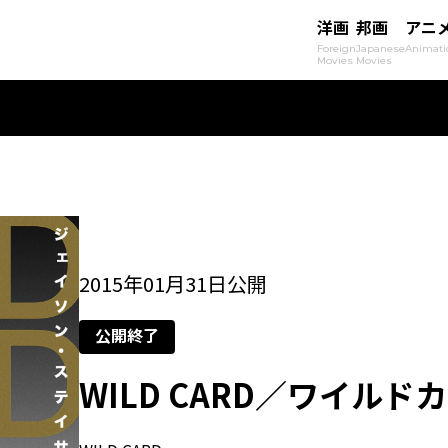
洋画
邦画
アニ
Foreign
Japanese
Animati
Movies
Movies
2015年01月31日公開
公開終了
WILD CARD／ワイルド