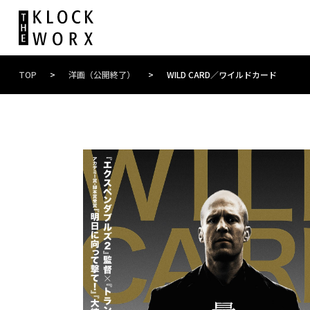
TOP
>
洋画（公開終了）
>
WILD CARD／ワイルドカード