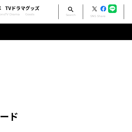
メ
TVドラマ
グッズ
ons
TV Drama
Goods
Search
SNS Share
カード