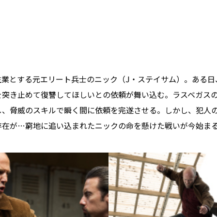
生業とする元エリート兵士のニック（J・ステイサム）。ある日
を突き止めて復讐してほしいとの依頼が舞い込む。ラスベガス
し、脅威のスキルで瞬く間に依頼を完遂させる。しかし、犯人
存在が…窮地に追い込まれたニックの命を懸けた戦いが今始ま