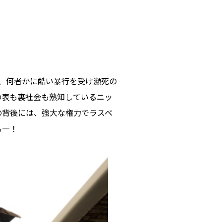
、何者かに酷い暴行を受け瀕死の
の表も裏社会も熟知しているニッ
の背後には、強大な権力でラスベ
る―！