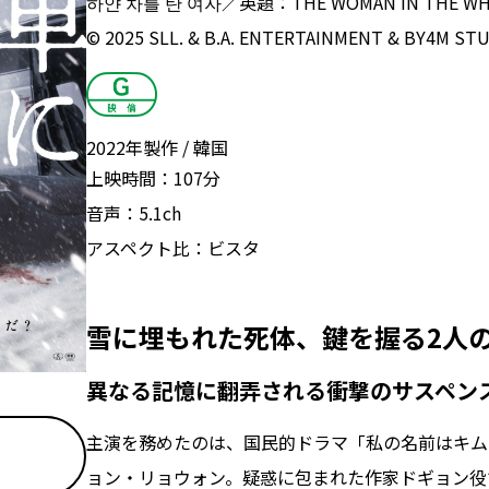
하얀 차를 탄 여자／英題：THE WOMAN IN THE WHI
© 2025 SLL. & B.A. ENTERTAINMENT & BY4M STUD
2022年製作
韓国
上映時間：
107分
音声：
5.1ch
アスペクト比：
ビスタ
雪に埋もれた死体、鍵を握る2人の
異なる記憶に翻弄される衝撃のサスペン
主演を務めたのは、国民的ドラマ「私の名前はキム
ョン・リョウォン。疑惑に包まれた作家ドギョン役