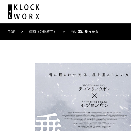
TOP
>
洋画（公開終了）
>
白い車に乗った女