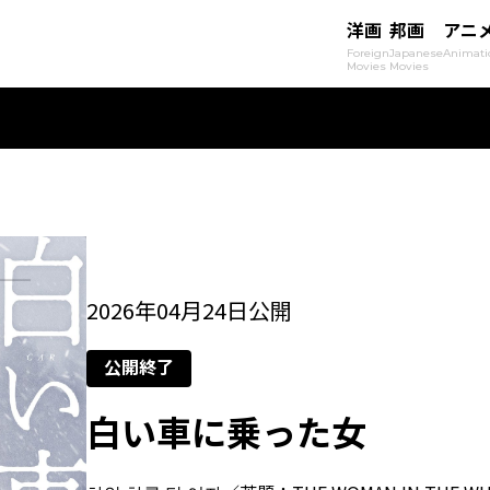
洋画
邦画
アニ
Foreign
Japanese
Animati
Movies
Movies
2026年04月24日公開
公開終了
白い車に乗った女