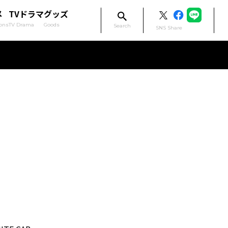
メ
TVドラマ
グッズ
ons
TV Drama
Goods
Search
SNS Share