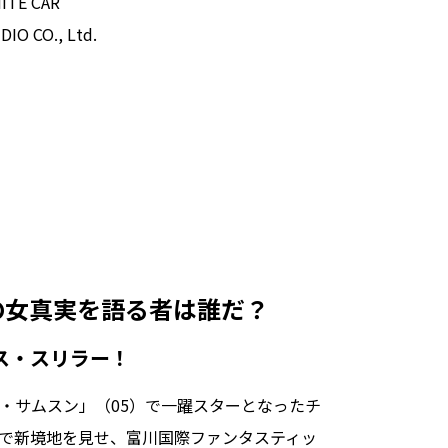
TE CAR
IO CO., Ltd.
女――真実を語る者は誰だ？
ス・スリラー！
・サムスン」（05）で一躍スターとなったチ
で新境地を見せ、富川国際ファンタスティッ