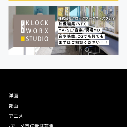
洋画
邦画
アニメ
-アニメ宣伝受託募集