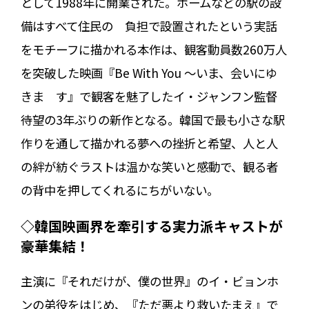
として1988年に開業された。ホームなどの駅の設
備はすべて住民の 負担で設置されたという実話
をモチーフに描かれる本作は、観客動員数260万人
を突破した映画『Be With You ～いま、会いにゆ
きま す』で観客を魅了したイ・ジャンフン監督
待望の3年ぶりの新作となる。韓国で最も小さな駅
作りを通して描かれる夢への挫折と希望、人と人
の絆が紡ぐラストは温かな笑いと感動で、観る者
の背中を押してくれるにちがいない。
◇韓国映画界を牽引する実力派キャストが
豪華集結！
主演に『それだけが、僕の世界』のイ・ビョンホ
ンの弟役をはじめ、『ただ悪より救いたまえ』で