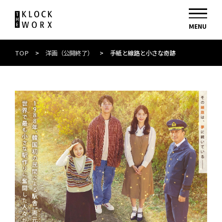
TOP
>
洋画（公開終了）
>
手紙と線路と小さな奇跡