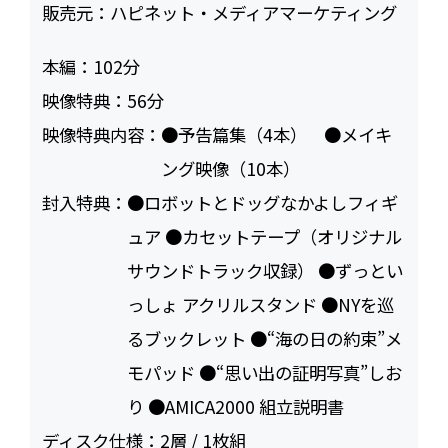
販売元：
ハピネット・メディアマーケティング
本編：
102
映像特典：
56
映像特典内容：
●予告篇集（4本） ●メイキ
ング映像（10本）
封入特典：
●ロボットとドッグなかよしフィギ
ュア ●カセットテープ（オリジナル
サウンドトラック収録） ●ずっとい
っしょ アクリルスタンド ●NYを巡
るブックレット ●“海の日の約束”メ
モパッド ●“思い出の証明写真”しお
り ●AMICA2000 組立説明書
ディスク仕様：
2層 / 1枚組