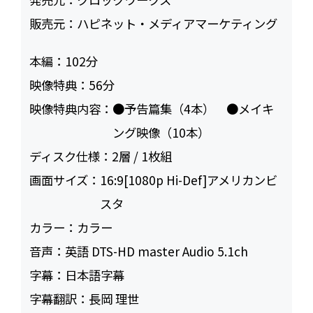
販売元：
ハピネット・メディアマーケティング
本編：
102
映像特典：
56
映像特典内容：
●予告篇集（4本） ●メイキ
ング映像（10本）
ディスク仕様：
2層 / 1枚組
画面サイズ：
16:9[1080p Hi-Def]アメリカンビ
スタ
カラー：
カラー
音声：
英語 DTS-HD master Audio 5.1ch
字幕：
日本語字幕
字幕翻訳：
長岡 理世