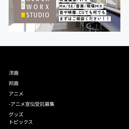
洋画
邦画
アニメ
-アニメ宣伝受託募集
グッズ
トピックス