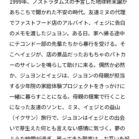
1999年、ノストラダムスの予言した地球終末論が
あちこちで聞かれた不安の時代。友達ミヌの代理
でファストフード店のアルバイト、イェジに告白
のメモを渡したジュヨン。ある日、家へ帰る途中
にテコンドー部の先輩たちから暴行を受ける。そ
こへイェジが、店の景品だったおもちゃのパトカ
ーのサイレンを鳴らして助けに来る。偶然か必然
か、ジュヨンとイェジは、ジュヨンの母親が担当
する少年院の家庭体験プロジェクトをきっかけに
一緒に暮らすことになる。母親の提案で行くこと
になった友達のソンヒ、ミヌ、イェジとの益山
（イクサン）旅行で、ジュヨンはイェジとの出会
いで芽生えた何とも言えない感情に気づく。夢の
ような時間が過ぎ、戻ってきた現実は、お互いを好