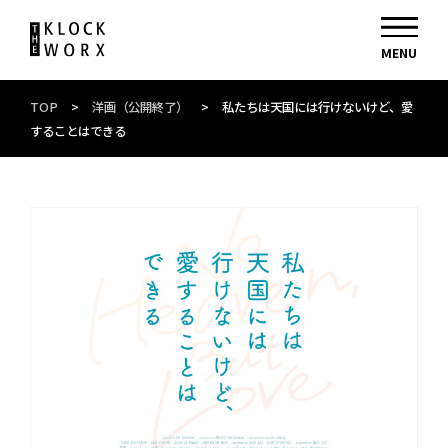
TOP
>
洋画（公開終了）
>
私たちは天国には行けないけど、愛
することはできる