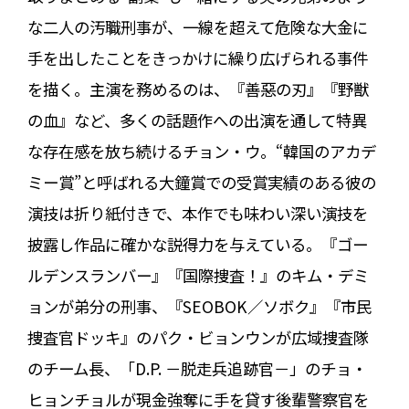
な二人の汚職刑事が、一線を超えて危険な大金に
手を出したことをきっかけに繰り広げられる事件
を描く。主演を務めるのは、『善惡の刃』『野獣
の血』など、多くの話題作への出演を通して特異
な存在感を放ち続けるチョン・ウ。“韓国のアカデ
ミー賞”と呼ばれる大鐘賞での受賞実績のある彼の
演技は折り紙付きで、本作でも味わい深い演技を
披露し作品に確かな説得力を与えている。『ゴー
ルデンスランバー』『国際捜査！』のキム・デミ
ョンが弟分の刑事、『SEOBOK／ソボク』『市民
捜査官ドッキ』のパク・ビョンウンが広域捜査隊
のチーム長、「D.P. －脱走兵追跡官－」のチョ・
ヒョンチョルが現金強奪に手を貸す後輩警察官を