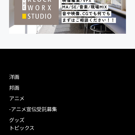
洋画
邦画
アニメ
-アニメ宣伝受託募集
グッズ
トピックス