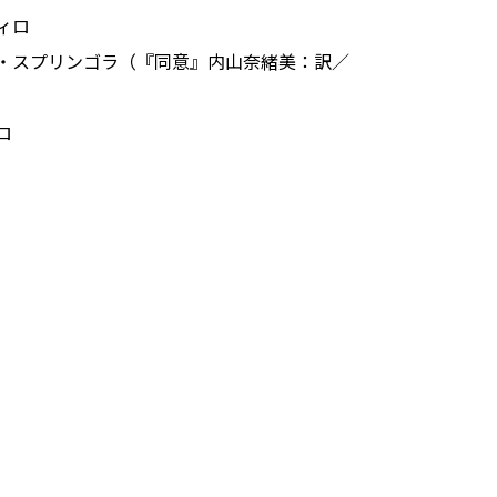
ィロ
・スプリンゴラ（『同意』内山奈緒美：訳／
ロ