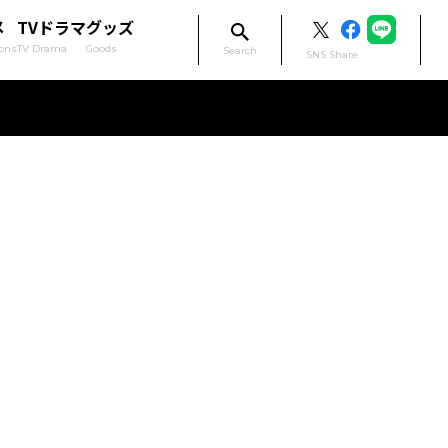
メ
TVドラマ
グッズ
ons
TV Drama
Goods
Search
SNS Share