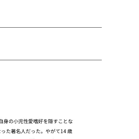
は自身の小児性愛嗜好を隠すことな
た著名人だった。やがて14 歳