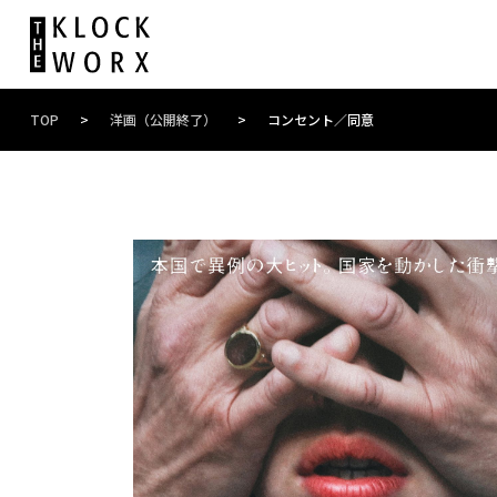
TOP
>
洋画（公開終了）
>
コンセント／同意