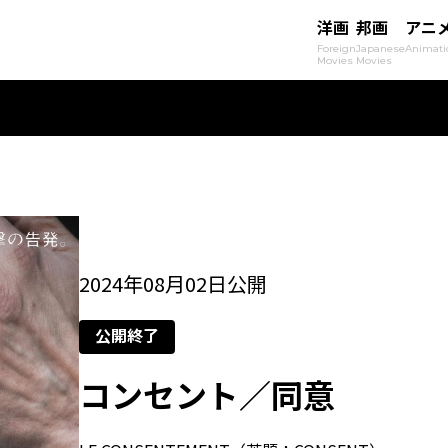
洋画
邦画
アニ
Foreign
Japanese
Animati
Movies
Movies
2024年08月02日公開
公開終了
コンセント／同意