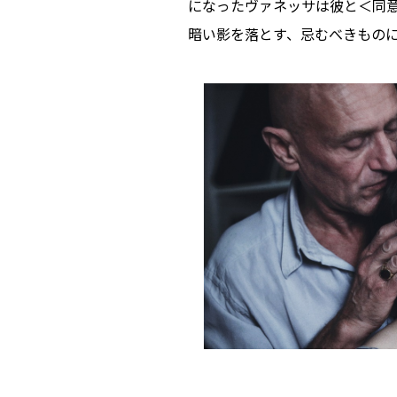
になったヴァネッサは彼と＜同
暗い影を落とす、忌むべきもの