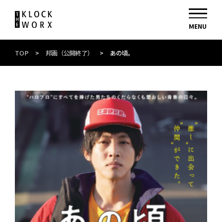
TOP
>
邦画（公開終了）
>
あの頃。