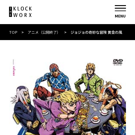
TOP
>
アニメ（公開終了）
>
ジョジョの奇妙な冒険 黄金の風