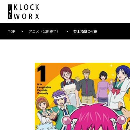
TOP
>
アニメ（公開終了）
>
斉木楠雄のΨ難