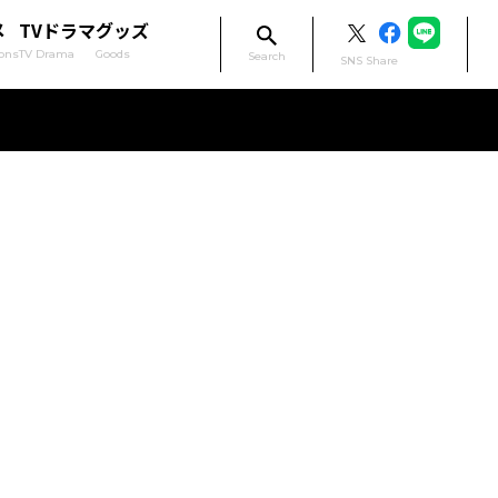
メ
TVドラマ
グッズ
ons
TV Drama
Goods
Search
SNS Share