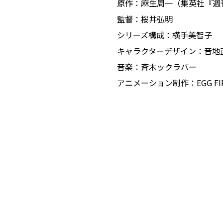
原作：麻生周一（集英社『週
監督：桜井弘明
シリーズ構成：横手美智子
キャラクターデザイン：音地
音楽：斉木ックラバー
アニメーション制作：EGG FIRM