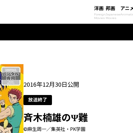
洋画
邦画
アニ
Foreign
Japanese
Animati
Movies
Movies
2016年12月30日公開
放送終了
斉木楠雄のΨ難
©麻生周一／集英社・PK学園