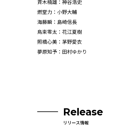
斉木楠雄：神谷浩史
燃堂力：小野大輔
海藤瞬：島崎信長
鳥束零太：花江夏樹
照橋心美：茅野愛衣
夢原知予：田村ゆかり
Release
リリース情報