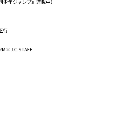
刊少年ジャンプ』連載中）
正行
×J.C.STAFF