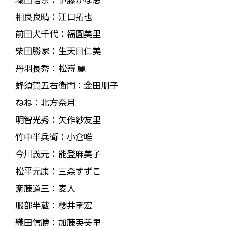
相良良晴：江口拓也
前田犬千代：福圓美里
柴田勝家：生天目仁美
丹羽長秀：松嵜 麗
蜂須賀五右衛門：金田朋子
ねね：北方奈月
明智光秀：矢作紗友里
竹中半兵衛：小倉唯
今川義元：能登麻美子
松平元康：三森すずこ
斎藤道三：麦人
服部半蔵：櫻井孝宏
織田信勝：加藤英美里