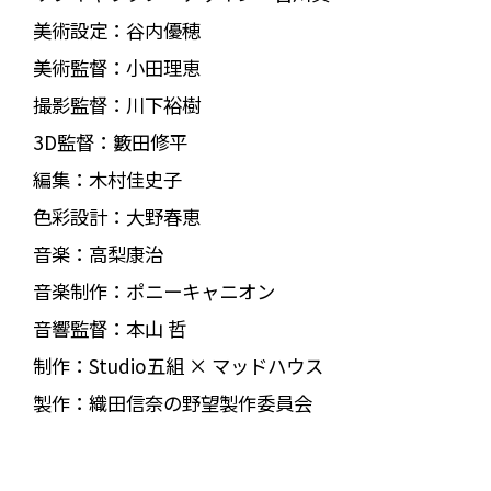
美術設定：谷内優穂
美術監督：小田理恵
撮影監督：川下裕樹
3D監督：籔田修平
編集：木村佳史子
色彩設計：大野春恵
音楽：高梨康治
音楽制作：ポニーキャニオン
音響監督：本山 哲
制作：Studio五組 × マッドハウス
製作：織田信奈の野望製作委員会