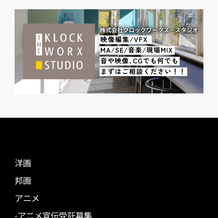
洋画
邦画
アニメ
-アニメ宣伝受託募集