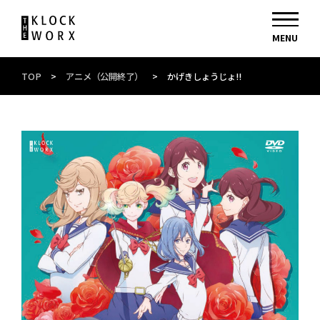
TOP
>
アニメ（公開終了）
>
かげきしょうじょ!!