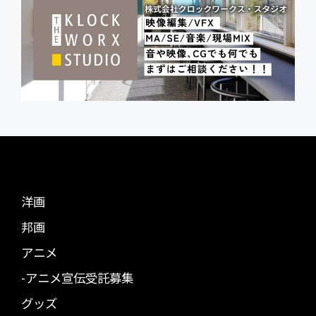
洋画
邦画
アニメ
-アニメ宣伝受託募集
グッズ