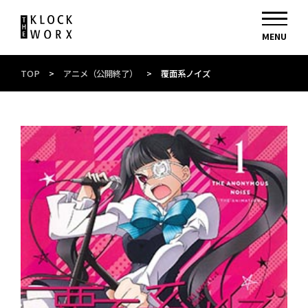
TOP
>
アニメ（公開終了）
>
覆面系ノイズ