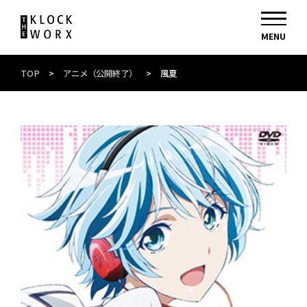
TOP
>
アニメ（公開終了）
>
風夏