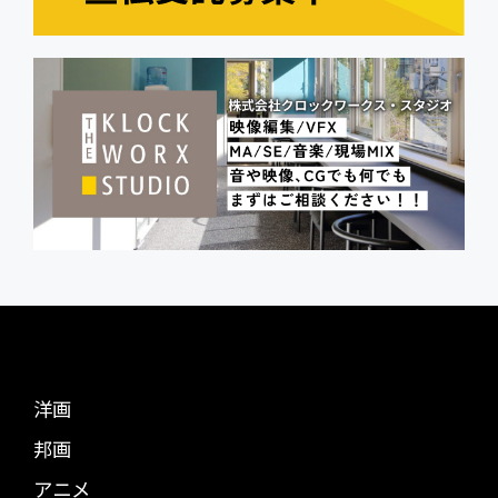
洋画
邦画
アニメ