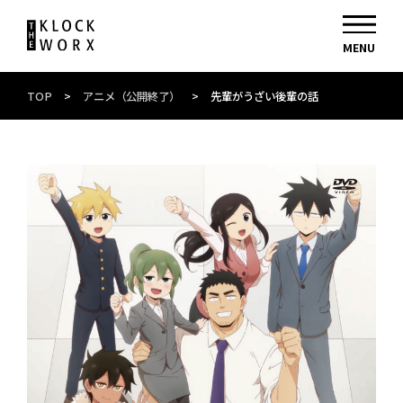
TOP
>
アニメ（公開終了）
>
先輩がうざい後輩の話