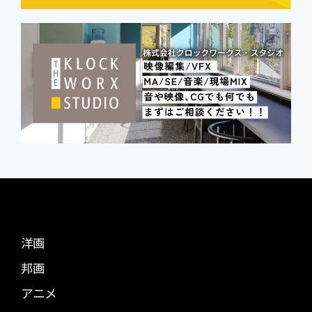
洋画
邦画
アニメ