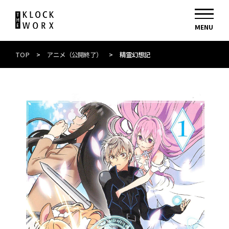
TOP
>
アニメ（公開終了）
>
精霊幻想記