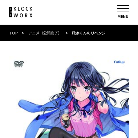
TOP
>
アニメ（公開終了）
>
政宗くんのリベンジ