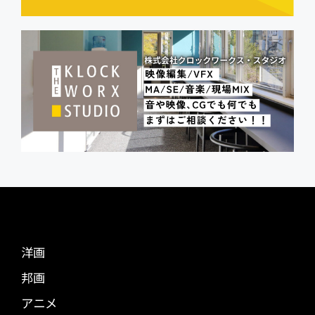
洋画
邦画
アニメ