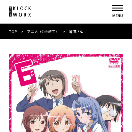
TOP
>
アニメ（公開終了）
>
琴浦さん