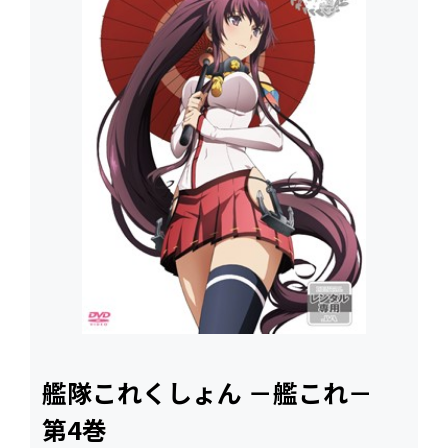
艦隊これくしょん －艦これ－
第4巻