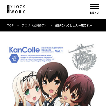
TOP
>
アニメ（公開終了）
>
艦隊これくしょん－艦これ－