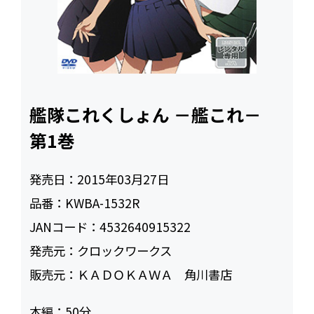
艦隊これくしょん －艦これ－
第1巻
発売日：
2015年03月27日
品番：
KWBA-1532R
JANコード：
4532640915322
発売元：
クロックワークス
販売元：
ＫＡＤＯＫＡＷＡ 角川書店
本編：
50