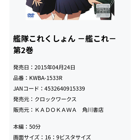
艦隊これくしょん －艦これ－
第2巻
発売日：
2015年04月24日
品番：
KWBA-1533R
JANコード：
4532640915339
発売元：
クロックワークス
販売元：
ＫＡＤＯＫＡＷＡ 角川書店
本編：
50
画面サイズ：
16：9ビスタサイズ