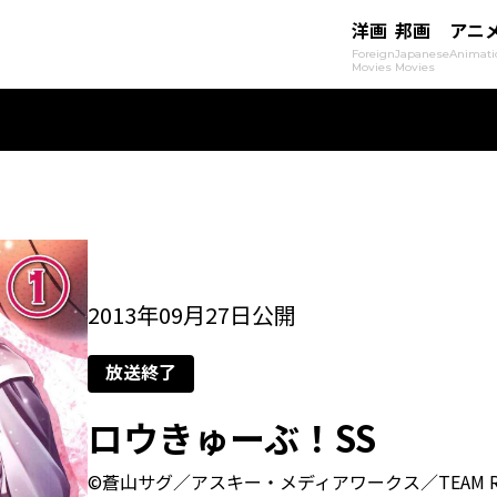
洋画
邦画
アニ
Foreign
Japanese
Animati
Movies
Movies
2013年09月27日公開
放送終了
ロウきゅーぶ！SS
©蒼山サグ／アスキー・メディアワークス／TEAM RO-