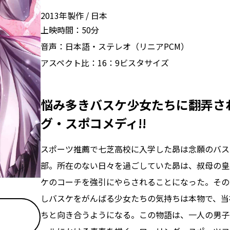
2013年製作
日本
上映時間：
50分
音声：
日本語・ステレオ（リニアPCM）
アスペクト比：
16：9ビスタサイズ
悩み多きバスケ少女たちに翻弄さ
グ・スポコメディ!!
スポーツ推薦で七芝高校に入学した昴は念願のバス
部。所在のない日々を過ごしていた昴は、叔母の皇
ケのコーチを強引にやらされることになった。その
しバスケをがんばる少女たちの気持ちは本物で、当
ちと向き合うようになる。この物語は、一人の男子