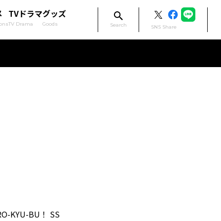
メ
TVドラマ
グッズ
ons
TV Drama
Goods
Search
SNS Share
KYU-BU！ SS