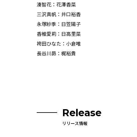
湊智花：花澤香菜
三沢真帆：井口裕香
永塚紗季：日笠陽子
香椎愛莉：日高里菜
袴田ひなた：小倉唯
長谷川昴：梶裕貴
Release
リリース情報