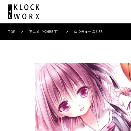
TOP
>
アニメ（公開終了）
>
ロウきゅーぶ！SS