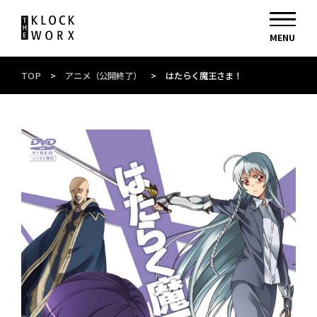
TOP
>
アニメ（公開終了）
>
はたらく魔王さま！