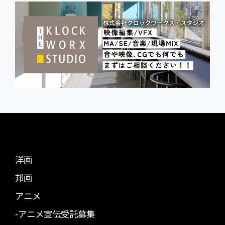
洋画
邦画
アニメ
-アニメ宣伝受託募集