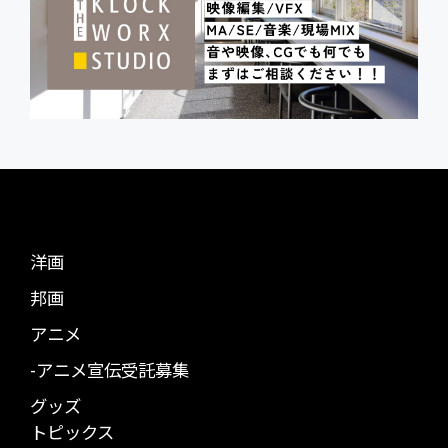
洋画
邦画
アニメ
-アニメ宣伝受託募集
グッズ
トピックス