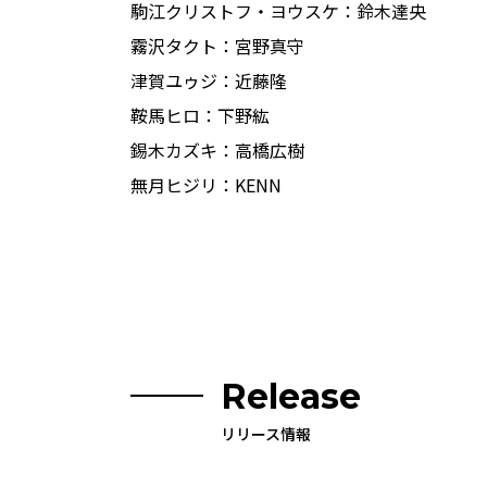
駒江クリストフ・ヨウスケ：鈴木達央
霧沢タクト：宮野真守
津賀ユゥジ：近藤隆
鞍馬ヒロ：下野紘
錫木カズキ：高橋広樹
無月ヒジリ：KENN
Release
リリース情報