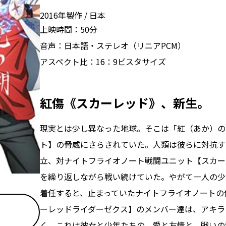
2016年製作
日本
上映時間：
50分
音声：
日本語・ステレオ（リニアPCM）
アスペクト比：
16：9ビスタサイズ
紅傷《スカーレッド》、新生。
現実とは少し異なった地球。そこは「紅（あか）の
ト】の脅威にさらされていた。人類は彼らに対抗する
立、対ナイトフライオノート戦闘ユニット【スカー
を繰り返しながら戦い続けていた。やがて一人の少
着任すると、止まっていたナイトフライオノートの
ーレッドライダーゼクス】のメンバー達は、アキラ
く。これは彼女と少年たちの、愛と友情と、戦いの