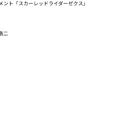
メント「スカーレッドライダーゼクス」
浩二