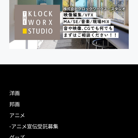
洋画
邦画
アニメ
-アニメ宣伝受託募集
グッズ