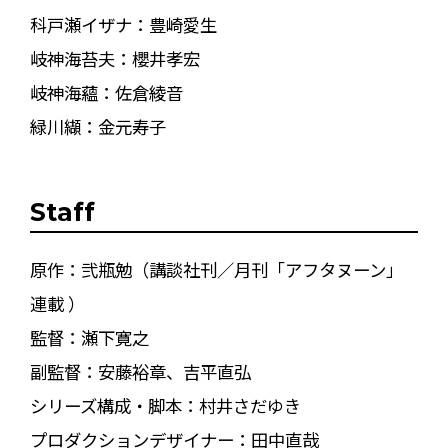
科戸瀬イザナ：豊崎愛生
岐神海苔夫：櫻井孝宏
岐神海蘊：佐倉綾音
緑川纈：金元寿子
Staff
原作：弐瓶勉（講談社刊／月刊「アフタヌーン」
連載 ）
監督：瀬下寛之
副監督：安藤裕章、吉平直弘
シリーズ構成・脚本：村井さだゆき
プロダクションデザイナー：田中直哉