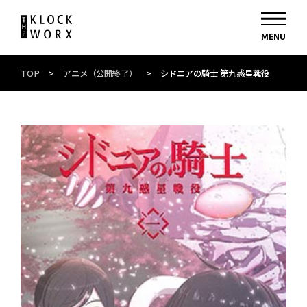
TOP
>
アニメ（公開終了）
>
シドニアの騎士 第九惑星戦役