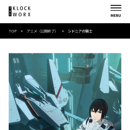
TOP
>
アニメ（公開終了）
>
シドニアの騎士