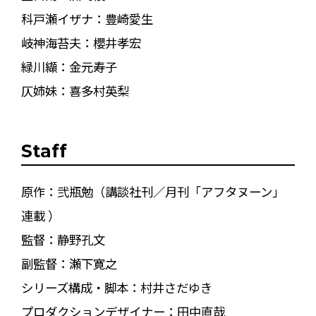
科戸瀬イザナ：豊崎愛生
岐神海苔夫：櫻井孝宏
緑川纈：金元寿子
仄姉妹：喜多村英梨
Staff
原作：弐瓶勉（講談社刊／月刊「アフタヌーン」
連載 ）
監督：静野孔文
副監督：瀬下寛之
シリーズ構成・脚本：村井さだゆき
プロダクションデザイナー：田中直哉