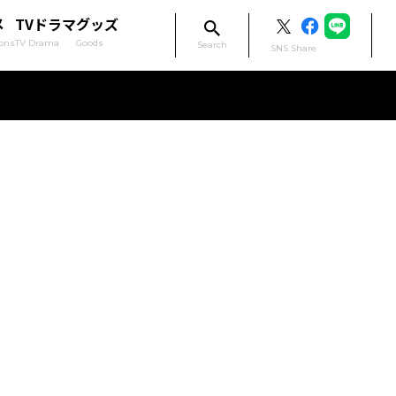
メ
TVドラマ
グッズ
ons
TV Drama
Goods
Search
SNS Share