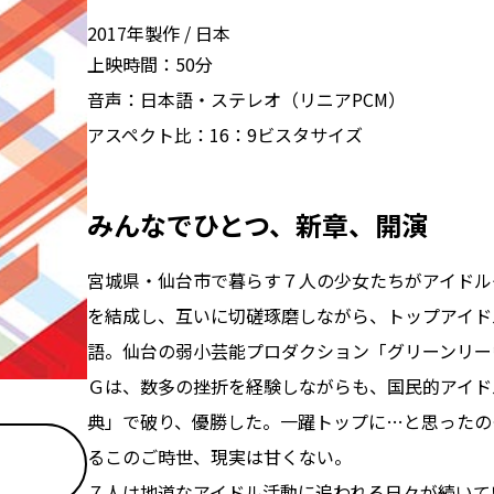
2017年製作
日本
上映時間：
50分
音声：
日本語・ステレオ（リニアPCM）
アスペクト比：
16：9ビスタサイズ
みんなでひとつ、新章、開演
宮城県・仙台市で暮らす７人の少女たちがアイドルグループ
を結成し、互いに切磋琢磨しながら、トップアイド
語。仙台の弱小芸能プロダクション「グリーンリー
Ｇは、数多の挫折を経験しながらも、国民的アイドル
典」で破り、優勝した。一躍トップに…と思ったの
るこのご時世、現実は甘くない。
７人は地道なアイドル活動に追われる日々が続いて