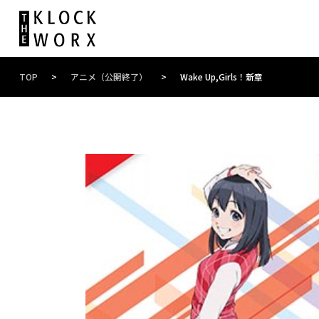
TOP
>
アニメ（公開終了）
>
Wake Up,Girls！新章