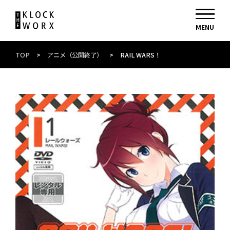
TOP
>
アニメ（公開終了）
>
RAIL WARS！