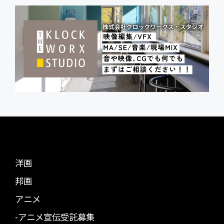
洋画
邦画
アニメ
-アニメ宣伝受託募集