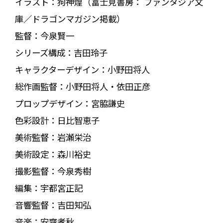
イラスト：狗神煌（富士見書房： ファンタジア文
庫／ドラゴンマガジン掲載）
監督：今泉賢一
シリーズ構成：吉田玲子
キャラクターデザイン：小野田将人
総作画監督：小野田将人・依田正彦
プロップデザイン：宮脇謙史
色彩設計：日比智恵子
美術監督：岩瀬栄治
美術設定：森川裕史
撮影監督：今泉秀樹
編集：宇都宮正記
音響監督：吉田知弘
音楽：安齋孝秋