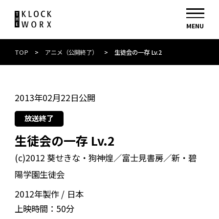
TOP
>
アニメ（公開終了）
>
生徒会の一存 Lv.2
2013年02月22日公開
放送終了
生徒会の一存 Lv.2
(c)2012 葵せきな・狗神煌／富士見書房／新・碧
陽学園生徒会
2012年製作
日本
上映時間：
50分