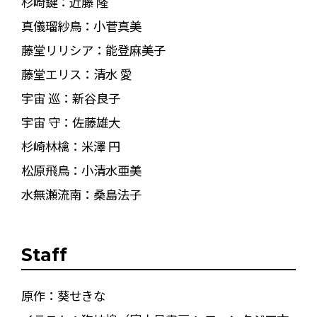
杉崎鍵：近藤 隆
真儀瑠紗鳥：小菅真美
藤堂リリシア：能登麻美子
藤堂エリス：清水 愛
宇宙 巡：新谷良子
宇宙 守：佐藤雄大
杉崎林檎：米澤 円
松原飛鳥：小清水亜美
水無瀬流南：桑島法子
Staff
原作：葵せきな