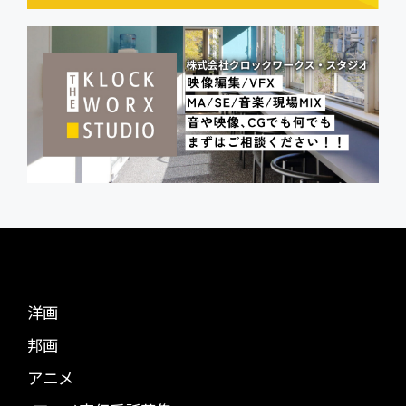
洋画
邦画
アニメ