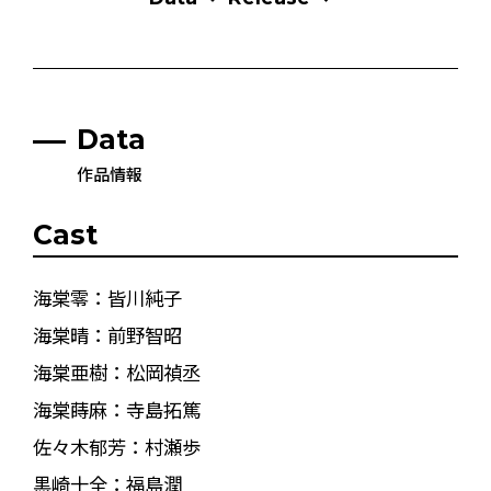
Data
作品情報
Cast
海棠零：皆川純子
海棠晴：前野智昭
海棠亜樹：松岡禎丞
海棠蒔麻：寺島拓篤
佐々木郁芳：村瀬歩
黒崎十全：福島潤