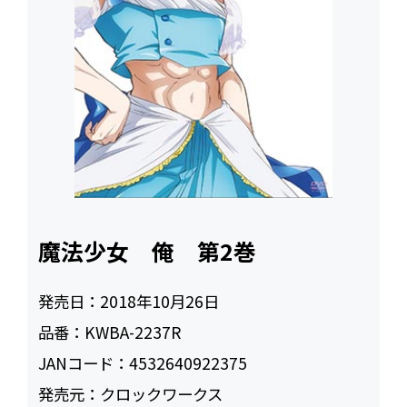
魔法少女 俺 第2巻
発売日：
2018年10月26日
品番：
KWBA-2237R
JANコード：
4532640922375
発売元：
クロックワークス