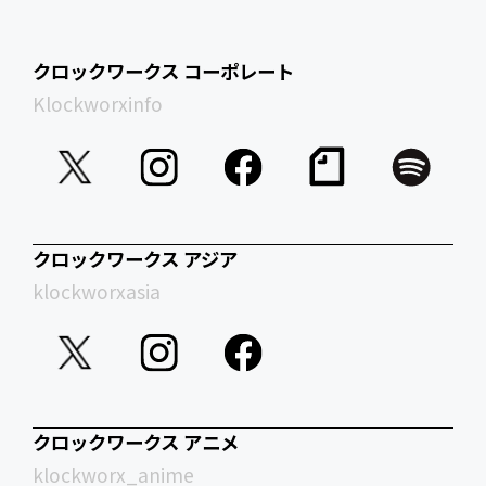
クロックワークス コーポレート
Klockworxinfo
クロックワークス アジア
klockworxasia
クロックワークス アニメ
klockworx_anime