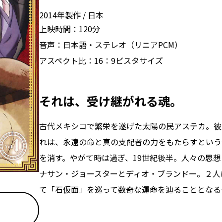
2014年製作
日本
上映時間：
120分
音声：
日本語・ステレオ（リニアPCM）
アスペクト比：
16：9ビスタサイズ
それは、受け継がれる魂。
古代メキシコで繁栄を遂げた太陽の民アステカ。彼
れは、永遠の命と真の支配者の力をもたらすという
を消す。やがて時は過ぎ、19世紀後半。人々の思
ナサン・ジョースターとディオ・ブランドー。２人
て「石仮面」を巡って数奇な運命を辿ることとなる