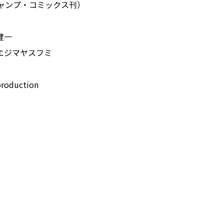
ャンプ・コミックス刊）
健一
エジマヤスフミ
duction