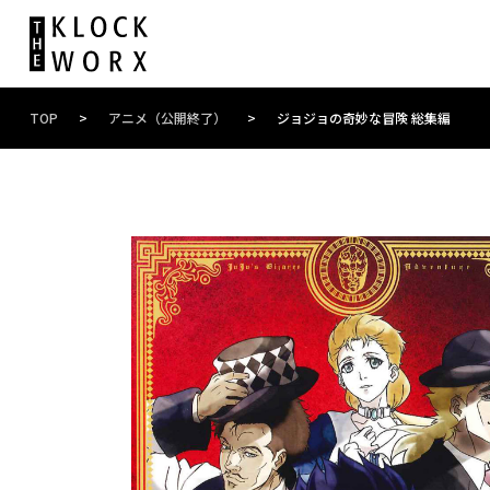
TOP
>
アニメ（公開終了）
>
ジョジョの奇妙な冒険 総集編