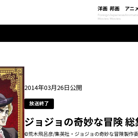
洋画
邦画
アニ
Foreign
Japanese
Animati
Movies
Movies
2014年03月26日公開
放送終了
ジョジョの奇妙な冒険 総
©荒木飛呂彦/集英社・ジョジョの奇妙な冒険製作