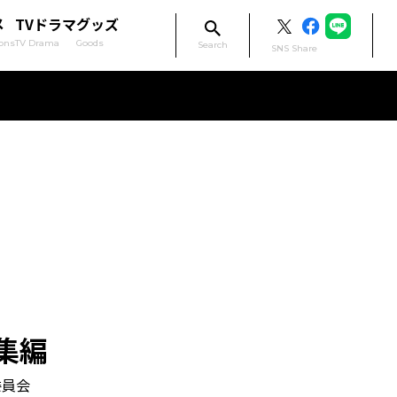
メ
TVドラマ
グッズ
ons
TV Drama
Goods
Search
SNS Share
集編
委員会