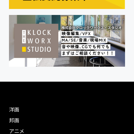
洋画
邦画
アニメ