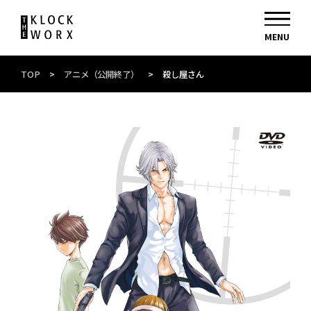
TOP
>
アニメ（公開終了）
>
殺し屋さん