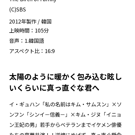
(C)SBS
2012年製作
韓国
上映時間：
105分
音声：
1.韓国語
アスペクト比：
16:9
太陽のように暖かく包み込む眩し
いくらいに真っ直ぐな君へ
イ・ギュハン「私の名前はキム・サムスン」×ソ
ンフン「シンイ－信義－」×キム・ジヌ「イニョ
ン王妃の男」若手からベテランまでイケメン俳優
たちの豪華共演！！逆境にめげず、真っ直ぐ懸命