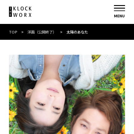
TOP
>
洋画（公開終了）
>
太陽のあなた