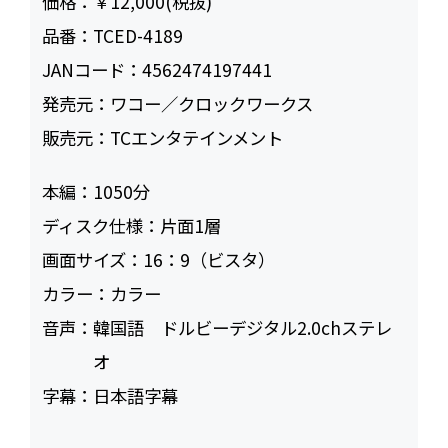
価格：
￥12,000(税抜)
品番：
TCED-4189
JANコード：
4562474197441
発売元：
ワコー／クロックワークス
販売元：
TCエンタテインメント
本編：
1050
ディスク仕様：
片面1層
画面サイズ：
16：9（ビスタ）
カラー：
カラー
音声：
韓国語 ドルビーデジタル2.0chステレ
オ
字幕：
日本語字幕