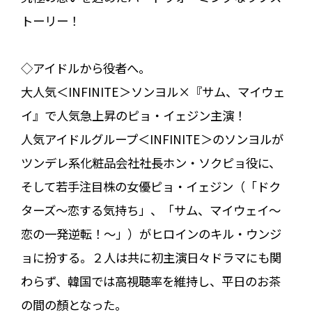
トーリー！
◇アイドルから役者へ――。
大人気＜INFINITE＞ソンヨル×『サム、マイウェ
イ』で人気急上昇のピョ・イェジン主演！
人気アイドルグループ＜INFINITE＞のソンヨルが
ツンデレ系化粧品会社社長ホン・ソクピョ役に、
そして若手注目株の女優ピョ・イェジン（「ドク
ターズ～恋する気持ち」、「サム、マイウェイ～
恋の一発逆転！～」）がヒロインのキル・ウンジ
ョに扮する。２人は共に初主演日々ドラマにも関
わらず、韓国では高視聴率を維持し、平日のお茶
の間の顏となった。