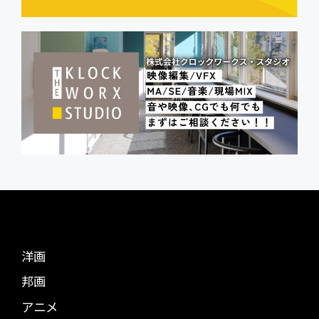
洋画
邦画
アニメ