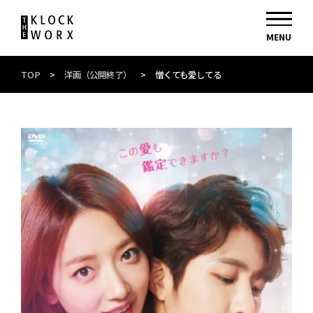
TOP
>
洋画（公開終了）
>
憎くても愛してる